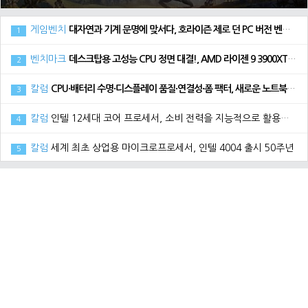
게임벤치
대자연과 기계 문명에 맞서다, 호라이즌 제로 던 PC 버전 벤치마크
1
벤치마크
데스크탑용 고성능 CPU 정면 대결!, AMD 라이젠 9 3900XT vs 인텔 코어 i9 10900K
2
칼럼
CPU·배터리 수명·디스플레이 품질·연결성·폼 팩터, 새로운 노트북 구매 시 고려해야 할 5가지 요소
3
칼럼
인텔 12세대 코어 프로세서, 소비 전력을 지능적으로 활용하는 방법
4
칼럼
세계 최초 상업용 마이크로프로세서, 인텔 4004 출시 50주년
5