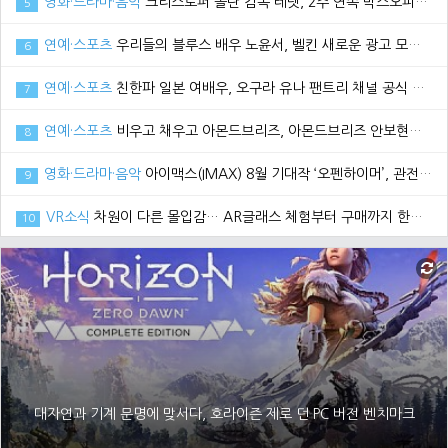
영화·드라마·음악
크리스토퍼 놀란 감독 테넷, 2주 연속 박스오피스 1위로 100만 관객 돌파
5
연예·스포츠
우리들의 블루스 배우 노윤서, 벨킨 새로운 광고 모델로 선정
6
연예·스포츠
친한파 일본 여배우, 오구라 유나 팬트리 채널 공식 오픈
7
연예·스포츠
비우고 채우고 아몬드브리즈, 아몬드브리즈 안보현과 함께한 2021 광고 영상 공개
8
영화·드라마·음악
아이맥스(IMAX) 8월 기대작 ‘오펜하이머’, 관전 포인트3 공개
9
VR소식
차원이 다른 몰입감… AR글래스 체험부터 구매까지 한번에, 엑스리얼 현대백화점 중동점 팝업스토어 오픈
10
대자연과 기계 문명에 맞서다, 호라이즌 제로 던 PC 버전 벤치마크