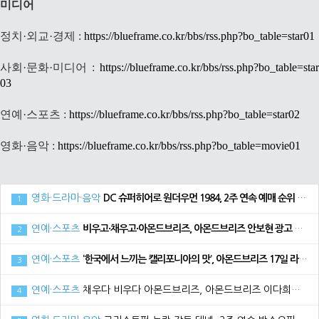
미디어
정치·외교·경제 :
https://blueframe.co.kr/bbs/rss.php?bo_table=star01
사회·문화·미디어 :
https://blueframe.co.kr/bbs/rss.php?bo_table=star
03
연예·스포츠 :
https://blueframe.co.kr/bbs/rss.php?bo_table=star02
영화·음악 :
https://blueframe.co.kr/bbs/rss.php?bo_table=movie01
영화·드라마·음악
DC 슈퍼히어로 원더우먼 1984, 2주 연속 예매 순위 1위로 34만 관객 동원
1
연예·스포츠
비우고·채우고·아몬드브리즈, 아몬드브리즈 안보현 광고 메이킹 필름 공개
2
연예·스포츠
‘한국에서 느끼는 캘리포니아의 맛’, 아몬드브리즈 17일 라치카 가비와 함께 라이브방송 진행
3
연예·스포츠
채우다 비우다 아몬드브리즈, 아몬드브리즈 이다희와 함께한 광고 메이킹 필름 공개
4