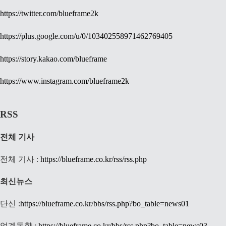
https://twitter.com/blueframe2k
https://plus.google.com/u/0/103402558971462769405
https://story.kakao.com/blueframe
https://www.instagram.com/blueframe2k
RSS
전체 기사
전체 기사 :
https://blueframe.co.kr/rss/rss.php
최신뉴스
단신 :
https://blueframe.co.kr/bbs/rss.php?bo_table=news01
업계동향 :
https://blueframe.co.kr/bbs/rss.php?bo_table=news03