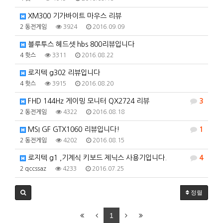
XM300 기가바이트 마우스 리뷰
2
동전게임
3924
2016.09.09
블루투스 헤드셋 hbs 800리뷰입니다
4
핫스
3311
2016.08.22
로지텍 g302 리뷰입니다
4
핫스
3915
2016.08.20
FHD 144Hz 게이밍 모니터 QX2724 리뷰
3
2
동전게임
4322
2016.08.18
MSI GF GTX1060 리뷰입니다!
1
2
동전게임
4202
2016.08.15
로지텍 g1 ,기계식 키보드 제닉스 사용기입니다.
4
2
qccssaz
4233
2016.07.25
정렬
1