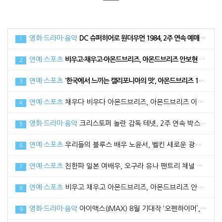
영화·드라마·음악
DC 슈퍼히어로 원더우먼 1984, 2주 연속 예매 순위 1위로 34만 관객 동원
1
연예·스포츠
비우고·채우고·아몬드브리즈, 아몬드브리즈 안보현 광고 메이킹 필름 공개
2
연예·스포츠
‘한국에서 느끼는 캘리포니아의 맛’, 아몬드브리즈 17일 라치카 가비와 함께 라이브방송 진행
3
연예·스포츠
채우다 비우다 아몬드브리즈, 아몬드브리즈 이다희와 함께한 광고 메이킹 필름 공개
4
영화·드라마·음악
크리스토퍼 놀란 감독 테넷, 2주 연속 박스오피스 1위로 100만 관객 돌파
5
연예·스포츠
우리들의 블루스 배우 노윤서, 벨킨 새로운 광고 모델로 선정
6
연예·스포츠
친한파 일본 여배우, 오구라 유나 팬트리 채널 공식 오픈
7
연예·스포츠
비우고 채우고 아몬드브리즈, 아몬드브리즈 안보현과 함께한 2021 광고 영상 공개
8
영화·드라마·음악
아이맥스(IMAX) 8월 기대작 ‘오펜하이머’, 관전 포인트3 공개
9