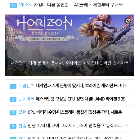
VR소식
차원이 다른 몰입감… AR글래스 체험부터 구매까지 한번에, 엑스리얼 현대백화점 중동점 팝업스토어 오픈
10
대자연과 기계 문명에 맞서다, 호라이즌 제로 던 PC 버전 벤치마크
게임벤치
대자연과 기계 문명에 맞서다, 호라이즌 제로 던 PC 버전 벤치마크
1
벤치마크
데스크탑용 고성능 CPU 정면 대결!, AMD 라이젠 9 3900XT vs 인텔 코어 i9 10900K
2
칼럼
CPU·배터리 수명·디스플레이 품질·연결성·폼 팩터, 새로운 노트북 구매 시 고려해야 할 5가지 요소
3
칼럼
인텔 12세대 코어 프로세서, 소비 전력을 지능적으로 활용하는 방법
4
칼럼
세계 최초 상업용 마이크로프로세서, 인텔 4004 출시 50주년