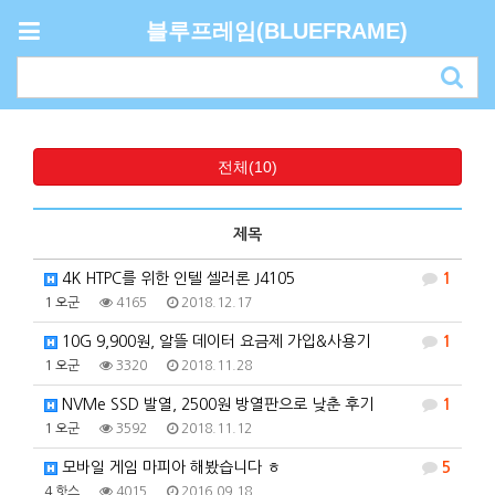
블루프레임(BLUEFRAME)
전체(10)
제목
4K HTPC를 위한 인텔 셀러론 J4105
1
1
오군
4165
2018.12.17
10G 9,900원, 알뜰 데이터 요금제 가입&사용기
1
1
오군
3320
2018.11.28
NVMe SSD 발열, 2500원 방열판으로 낮춘 후기
1
1
오군
3592
2018.11.12
모바일 게임 마피아 해봤습니다 ㅎ
5
4
핫스
4015
2016.09.18