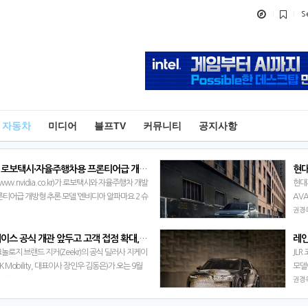
S
자동차
미디어
블프TV
커뮤니티
공지사항
엔비디아 로보택시·자율주행차용 프론티어급 개방형 모델, ‘알파마요 2 슈퍼(NVIDIA Alpamayo 2 Super)’ 상업적 이용 가능
w.nvidia.co.kr)가 로보택시와 자율주행차 개발
현대자
론티어급 개방형 추론 모델 ‘엔비디아 알파마요 2 슈
AV
 Alpamayo 2 Super)’의 상업적 이용을 지원한다
5일
권경
…
보이
강동 스페이스 공식 개관 앞두고 고객 접점 확대, 지커 공식 딜러 지케이모빌리티 강동 임시 전시장 오픈
놀로지 브랜드 지커(Zeekr)의 공식 딜러사 지케이
JL
 Mobility, 대표이사 장인우·김동은)가 오는 9월
모델
 강동 스페이스(Zeekr Gangdong Space)’ 공식
개했
권경
세계