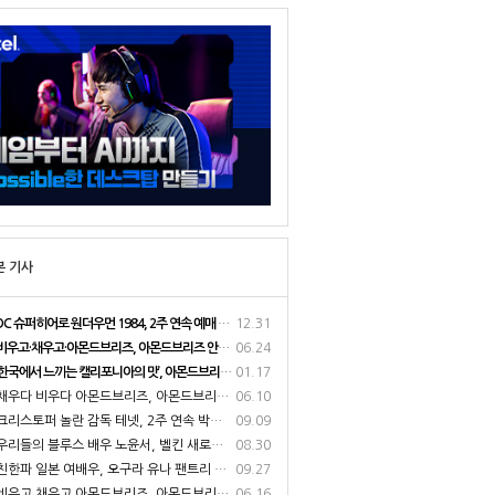
본 기사
DC 슈퍼히어로 원더우먼 1984, 2주 연속 예매 순위 1위로 34만 관객 동원
12.31
비우고·채우고·아몬드브리즈, 아몬드브리즈 안보현 광고 메이킹 필름 공개
06.24
한국에서 느끼는 캘리포니아의 맛’, 아몬드브리즈 17일 라치카 가비와 함께 라이브방송 진행
01.17
우다 비우다 아몬드브리즈, 아몬드브리즈 이다희와 함께한 광고 메이킹 필름 공개
06.10
리스토퍼 놀란 감독 테넷, 2주 연속 박스오피스 1위로 100만 관객 돌파
09.09
리들의 블루스 배우 노윤서, 벨킨 새로운 광고 모델로 선정
08.30
한파 일본 여배우, 오구라 유나 팬트리 채널 공식 오픈
09.27
우고 채우고 아몬드브리즈, 아몬드브리즈 안보현과 함께한 2021 광고 영상 공개
06.16