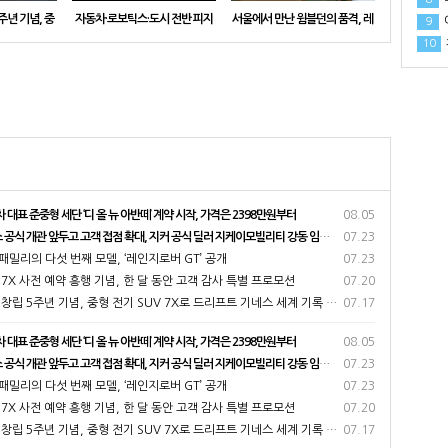
주년 기념, 중
자동차·로보틱스·도시 전반 피지
서울에서 만난 윔블던의 품격, 레
아
9
로 드리프트 기
컬 AI 가속, 엔비디아 토요타와
인지로버 고객 초청 ‘2026 윔블
차
10
록 달성
협력 확대
던 챔피언십’ 관람 행사 개최
대표 준중형 세단 ‘디 올 뉴 아반떼’ 계약 시작, 가격은 2398만원부터
08.05
식 개관 앞두고 고객 접점 확대, 지커 공식 딜러 지케이모빌리티 강동 임시 전시장 오픈
07.23
밀리의 다섯 번째 모델, ‘레인지로버 GT’ 공개
07.23
7X 사전 예약 흥행 기념, 한 달 동안 고객 감사 특별 프로모션
07.20
창립 5주년 기념, 중형 전기 SUV 7X로 드리프트 기네스 세계 기록 달성
07.17
대표 준중형 세단 ‘디 올 뉴 아반떼’ 계약 시작, 가격은 2398만원부터
08.05
식 개관 앞두고 고객 접점 확대, 지커 공식 딜러 지케이모빌리티 강동 임시 전시장 오픈
07.23
밀리의 다섯 번째 모델, ‘레인지로버 GT’ 공개
07.23
7X 사전 예약 흥행 기념, 한 달 동안 고객 감사 특별 프로모션
07.20
창립 5주년 기념, 중형 전기 SUV 7X로 드리프트 기네스 세계 기록 달성
07.17