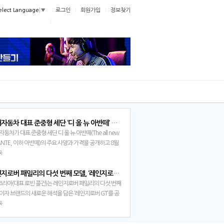
로그인
회원가입
정보찾기
elect Language
▼
현대자동차 대표 준중형 세단 ‘디 올 뉴 아반떼’ 계약 시작, 가격은 2398만원부터
동차가 대표 준중형 세단 디 올 뉴 아반떼(The all new
ANTE, 이하 아반떼)의 주요 사양과 가격을 공개하고 8월
(수)부터 계약을 시작한다고 밝혔다.아반떼는 6년 만에 선
욱
는 8세대 완전변…
레인지로버 패밀리의 다섯 번째 모델, ‘레인지로버 GT’ 공개
R 코리아(대표 로빈 콜건)는 레인지로버 패밀리의 다섯 번째
이자 브랜드의 새로운 해석을 담은 ‘레인지로버 GT’를 공
다고 밝혔다.이번 공개에서는 레인지로버 GT의 실내가
욱
 최초로 모습을 드러냈다. 외…