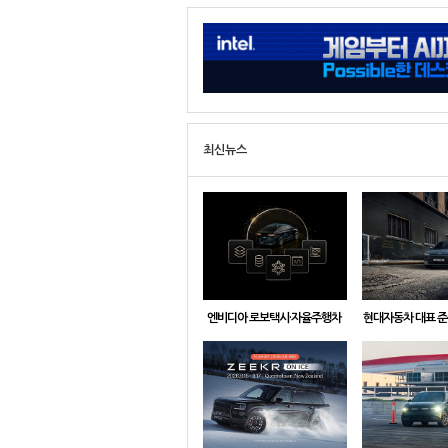
최신뉴스
엔비디아 로보택시·자율주행차
현대자동차 대표 준
용 프론티어급 개방형 모델, ‘알파
올 뉴 아반떼’ 계약
마요 2 슈퍼(NVIDIA Alpamayo
2398만
2 Super)’ 상업적 이용 가능