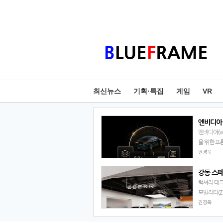
최신뉴스
기획·특집
게임
VR
엔비디아(ww
을 위한 프
퍼(NVIDIA
권경욱
고 밝혔다.
럭셔리 테크
모빌리티(ZK
예정된 ‘지커
권경욱
오픈에 …