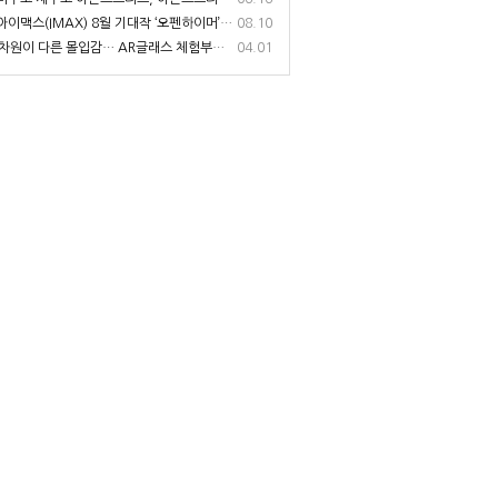
이맥스(IMAX) 8월 기대작 ‘오펜하이머’, 관전 포인트3 공개
08.10
원이 다른 몰입감… AR글래스 체험부터 구매까지 한번에, 엑스리얼 현대백화점 중동점 팝업스토어 오픈
04.01