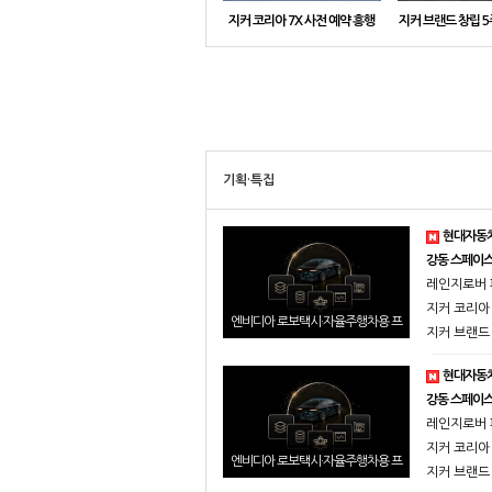
지커 코리아 7X 사전 예약 흥행
지커 브랜드 창립 5
기념, 한 달 동안 고객 감사 특별
형 전기 SUV 7X
프로모션
네스 세계 기
기획·특집
현대자동차 
강동 스페이스 공
레인지로버 패
지커 코리아 
엔비디아 로보택시·자율주행차용 프
지커 브랜드 
론티어급 개방형 모델, ‘알파마요 2
슈퍼(NVIDIA Alpamayo 2 Super)’
현대자동차 
상업적 이용 가능
강동 스페이스 공
레인지로버 패
지커 코리아 
엔비디아 로보택시·자율주행차용 프
지커 브랜드 
론티어급 개방형 모델, ‘알파마요 2