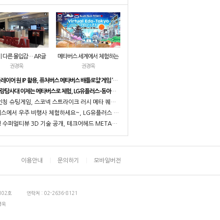
 다른 몰입감… AR글
메타버스 세계에서 체험하는
체험부터 구매까지 한번
권경욱
새로운 도쿄, 도쿄도(TMG)
권경욱
엑스리얼 현대백화점 중동
The Virtual Edo-Tokyo
​레디 플레이어 원 IP 활용, 퓨처버스 메타버스 배틀로얄 게임 ‘오픈(Open)’ 공개
 팝업스토어 오픈
Project 론칭
지구사랑탐사대 이제는 메타버스로 체험, LG유플러스-동아사이언스 체험형 메타버스 교육 콘텐츠 공동 제작 나선다
XR 1인칭 슈팅게임, 스코넥 스트라이크 러시 메타 퀘스트 플랫폼 공식 출시
메타버스에서 우주 비행사 체험하세요~, LG유플러스 키즈토피아 우주 체험 메타버스 공간 만든다
무안경 수퍼멀티뷰 3D 기술 공개, 테크어헤드 METAVERSE EXPO 2024 참가
이용안내
문의하기
모바일버전
102호
연락처 : 02-2636-8121
경욱