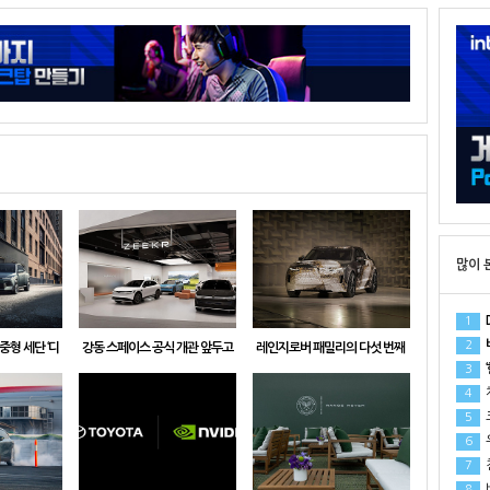
많이 
1
2
중형 세단 ‘디
강동 스페이스 공식 개관 앞두고
레인지로버 패밀리의 다섯 번째
‘
3
 시작, 가격은
고객 접점 확대, 지커 공식 딜러
모델, ‘레인지로버 GT’ 공개
원부터
지케이모빌리티 강동 임시 전시
채
4
장 오픈
크
5
우
6
친
7
비
8