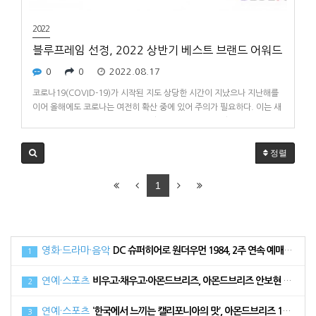
2022
블루프레임 선정, 2022 상반기 베스트 브랜드 어워드
0
0
2022.08.17
코로나19(COVID-19)가 시작된 지도 상당한 시간이 지났으나 지난해를
이어 올해에도 코로나는 여전히 확산 중에 있어 주의가 필요하다. 이는 새
로운 변이 바이러스의 지속적인 등장이 원인이다.PC 시장 역시 지난해 어
려움을 겪었다. 이더리움 채굴의 여파로 그래픽카드(VGA) 수요 증가와
이로 인한 가격 폭등이 이어지면서 이어지면서 PC 구축에 어려움이 …
정렬
1
영화·드라마·음악
DC 슈퍼히어로 원더우먼 1984, 2주 연속 예매 순위 1위로 34만 관객 동원
1
연예·스포츠
비우고·채우고·아몬드브리즈, 아몬드브리즈 안보현 광고 메이킹 필름 공개
2
연예·스포츠
‘한국에서 느끼는 캘리포니아의 맛’, 아몬드브리즈 17일 라치카 가비와 함께 라이브방송 진행
3