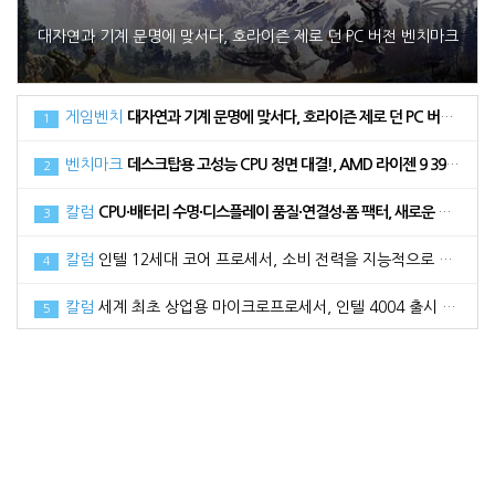
대자연과 기계 문명에 맞서다, 호라이즌 제로 던 PC 버전 벤치마크
게임벤치
대자연과 기계 문명에 맞서다, 호라이즌 제로 던 PC 버전 벤치마크
1
벤치마크
데스크탑용 고성능 CPU 정면 대결!, AMD 라이젠 9 3900XT vs 인텔 코어 i9 10900K
2
칼럼
CPU·배터리 수명·디스플레이 품질·연결성·폼 팩터, 새로운 노트북 구매 시 고려해야 할 5가지 요소
3
칼럼
인텔 12세대 코어 프로세서, 소비 전력을 지능적으로 활용하는 방법
4
칼럼
세계 최초 상업용 마이크로프로세서, 인텔 4004 출시 50주년
5