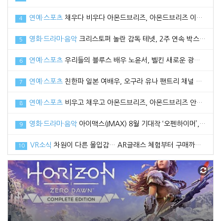
연예·스포츠
채우다 비우다 아몬드브리즈, 아몬드브리즈 이다희와 함께한 광고 메이킹 필름 공개
4
영화·드라마·음악
크리스토퍼 놀란 감독 테넷, 2주 연속 박스오피스 1위로 100만 관객 돌파
5
연예·스포츠
우리들의 블루스 배우 노윤서, 벨킨 새로운 광고 모델로 선정
6
연예·스포츠
친한파 일본 여배우, 오구라 유나 팬트리 채널 공식 오픈
7
연예·스포츠
비우고 채우고 아몬드브리즈, 아몬드브리즈 안보현과 함께한 2021 광고 영상 공개
8
영화·드라마·음악
아이맥스(IMAX) 8월 기대작 ‘오펜하이머’, 관전 포인트3 공개
9
VR소식
차원이 다른 몰입감… AR글래스 체험부터 구매까지 한번에, 엑스리얼 현대백화점 중동점 팝업스토어 오픈
10