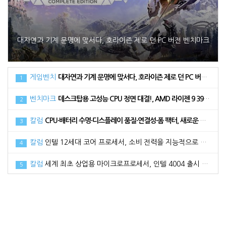
대자연과 기계 문명에 맞서다, 호라이즌 제로 던 PC 버전 벤치마크
게임벤치
대자연과 기계 문명에 맞서다, 호라이즌 제로 던 PC 버전 벤치마크
1
벤치마크
데스크탑용 고성능 CPU 정면 대결!, AMD 라이젠 9 3900XT vs 인텔 코어 i9 10900K
2
칼럼
CPU·배터리 수명·디스플레이 품질·연결성·폼 팩터, 새로운 노트북 구매 시 고려해야 할 5가지 요소
3
칼럼
인텔 12세대 코어 프로세서, 소비 전력을 지능적으로 활용하는 방법
4
칼럼
세계 최초 상업용 마이크로프로세서, 인텔 4004 출시 50주년
5