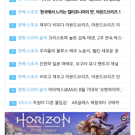
연예·스포츠
‘한국에서 느끼는 캘리포니아의 맛’, 아몬드브리즈 17일 라치카 가비와 함께 라이브방송 진행
3
연예·스포츠
채우다 비우다 아몬드브리즈, 아몬드브리즈 이다희와 함께한 광고 메이킹 필름 공개
4
영화·드라마·음악
크리스토퍼 놀란 감독 테넷, 2주 연속 박스오피스 1위로 100만 관객 돌파
5
연예·스포츠
우리들의 블루스 배우 노윤서, 벨킨 새로운 광고 모델로 선정
6
연예·스포츠
친한파 일본 여배우, 오구라 유나 팬트리 채널 공식 오픈
7
연예·스포츠
비우고 채우고 아몬드브리즈, 아몬드브리즈 안보현과 함께한 2021 광고 영상 공개
8
영화·드라마·음악
아이맥스(IMAX) 8월 기대작 ‘오펜하이머’, 관전 포인트3 공개
9
VR소식
차원이 다른 몰입감… AR글래스 체험부터 구매까지 한번에, 엑스리얼 현대백화점 중동점 팝업스토어 오픈
10