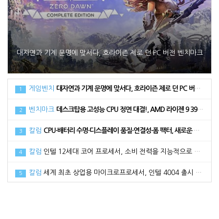
대자연과 기계 문명에 맞서다, 호라이즌 제로 던 PC 버전 벤치마크
게임벤치
대자연과 기계 문명에 맞서다, 호라이즌 제로 던 PC 버전 벤치마크
1
벤치마크
데스크탑용 고성능 CPU 정면 대결!, AMD 라이젠 9 3900XT vs 인텔 코어 i9 10900K
2
칼럼
CPU·배터리 수명·디스플레이 품질·연결성·폼 팩터, 새로운 노트북 구매 시 고려해야 할 5가지 요소
3
칼럼
인텔 12세대 코어 프로세서, 소비 전력을 지능적으로 활용하는 방법
4
칼럼
세계 최초 상업용 마이크로프로세서, 인텔 4004 출시 50주년
5