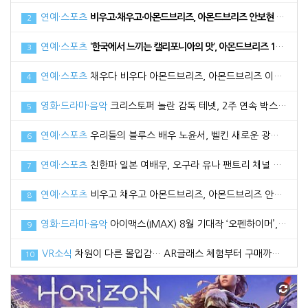
연예·스포츠
비우고·채우고·아몬드브리즈, 아몬드브리즈 안보현 광고 메이킹 필름 공개
2
연예·스포츠
‘한국에서 느끼는 캘리포니아의 맛’, 아몬드브리즈 17일 라치카 가비와 함께 라이브방송 진행
3
연예·스포츠
채우다 비우다 아몬드브리즈, 아몬드브리즈 이다희와 함께한 광고 메이킹 필름 공개
4
영화·드라마·음악
크리스토퍼 놀란 감독 테넷, 2주 연속 박스오피스 1위로 100만 관객 돌파
5
연예·스포츠
우리들의 블루스 배우 노윤서, 벨킨 새로운 광고 모델로 선정
6
연예·스포츠
친한파 일본 여배우, 오구라 유나 팬트리 채널 공식 오픈
7
연예·스포츠
비우고 채우고 아몬드브리즈, 아몬드브리즈 안보현과 함께한 2021 광고 영상 공개
8
영화·드라마·음악
아이맥스(IMAX) 8월 기대작 ‘오펜하이머’, 관전 포인트3 공개
9
VR소식
차원이 다른 몰입감… AR글래스 체험부터 구매까지 한번에, 엑스리얼 현대백화점 중동점 팝업스토어 오픈
10