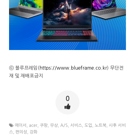
ⓒ 블루프레임(
https://www.blueframe.co.kr
) 무단전
재 및 재배포금지
0
에이서
,
acer
,
쿠팡
,
무상
,
A/S
,
서비스
,
도입
,
노트북
,
사후 서비
스
,
편의성
,
강화