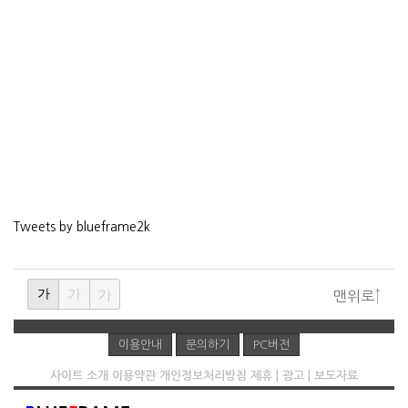
Tweets by blueframe2k
가
가
가
맨위로↑
이용안내
문의하기
PC버전
사이트 소개
이용약관
개인정보처리방침
제휴 | 광고 | 보도자료