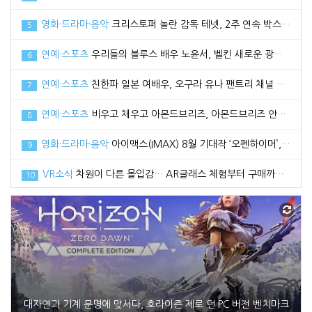
영화·드라마·음악
크리스토퍼 놀란 감독 테넷, 2주 연속 박스오피스 1위로 100만 관객 돌파
5
연예·스포츠
우리들의 블루스 배우 노윤서, 벨킨 새로운 광고 모델로 선정
6
연예·스포츠
친한파 일본 여배우, 오구라 유나 팬트리 채널 공식 오픈
7
연예·스포츠
비우고 채우고 아몬드브리즈, 아몬드브리즈 안보현과 함께한 2021 광고 영상 공개
8
영화·드라마·음악
아이맥스(IMAX) 8월 기대작 ‘오펜하이머’, 관전 포인트3 공개
9
VR소식
차원이 다른 몰입감… AR글래스 체험부터 구매까지 한번에, 엑스리얼 현대백화점 중동점 팝업스토어 오픈
10
대자연과 기계 문명에 맞서다, 호라이즌 제로 던 PC 버전 벤치마크