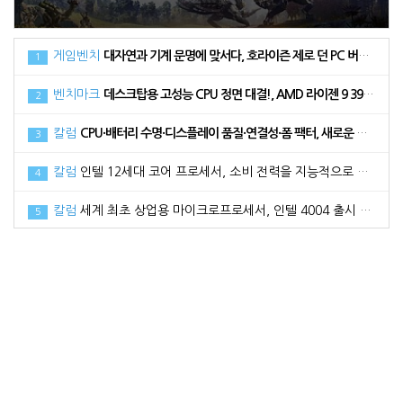
게임벤치
대자연과 기계 문명에 맞서다, 호라이즌 제로 던 PC 버전 벤치마크
1
벤치마크
데스크탑용 고성능 CPU 정면 대결!, AMD 라이젠 9 3900XT vs 인텔 코어 i9 10900K
2
칼럼
CPU·배터리 수명·디스플레이 품질·연결성·폼 팩터, 새로운 노트북 구매 시 고려해야 할 5가지 요소
3
칼럼
인텔 12세대 코어 프로세서, 소비 전력을 지능적으로 활용하는 방법
4
칼럼
세계 최초 상업용 마이크로프로세서, 인텔 4004 출시 50주년
5