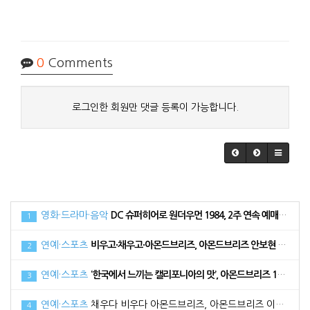
0
Comments
로그인한 회원만 댓글 등록이 가능합니다.
영화·드라마·음악
DC 슈퍼히어로 원더우먼 1984, 2주 연속 예매 순위 1위로 34만 관객 동원
1
연예·스포츠
비우고·채우고·아몬드브리즈, 아몬드브리즈 안보현 광고 메이킹 필름 공개
2
연예·스포츠
‘한국에서 느끼는 캘리포니아의 맛’, 아몬드브리즈 17일 라치카 가비와 함께 라이브방송 진행
3
연예·스포츠
채우다 비우다 아몬드브리즈, 아몬드브리즈 이다희와 함께한 광고 메이킹 필름 공개
4