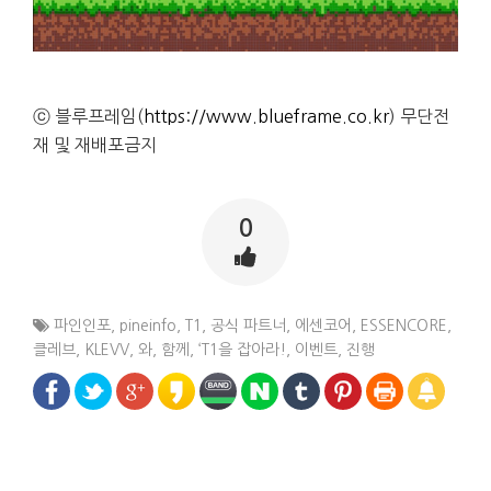
ⓒ 블루프레임(
https://www.blueframe.co.kr
) 무단전
재 및 재배포금지
0
파인인포
,
pineinfo
,
T1
,
공식 파트너
,
에센코어
,
ESSENCORE
,
클레브
,
KLEVV
,
와
,
함께
,
‘T1을 잡아라!
,
이벤트
,
진행