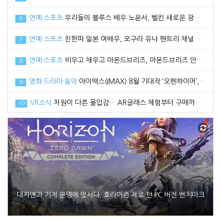
연예·스포츠
우리들의 블루스 배우 노윤서, 벨킨 새로운 광고 모델로 선정
6
연예·스포츠
친한파 일본 여배우, 오구라 유나 팬트리 채널 공식 오픈
7
연예·스포츠
비우고 채우고 아몬드브리즈, 아몬드브리즈 안보현과 함께한 2021 광고 영상 공개
8
영화·드라마·음악
아이맥스(IMAX) 8월 기대작 ‘오펜하이머’, 관전 포인트3 공개
9
VR소식
차원이 다른 몰입감… AR글래스 체험부터 구매까지 한번에, 엑스리얼 현대백화점 중동점 팝업스토어 오픈
10
대자연과 기계 문명에 맞서다, 호라이즌 제로 던 PC 버전 벤치마크