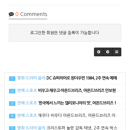
0
Comments
로그인한 회원만 댓글 등록이 가능합니다.
영화·드라마·음악
DC 슈퍼히어로 원더우먼 1984, 2주 연속 예매 순위 1위로 34만 관객 동원
1
연예·스포츠
비우고·채우고·아몬드브리즈, 아몬드브리즈 안보현 광고 메이킹 필름 공개
2
연예·스포츠
‘한국에서 느끼는 캘리포니아의 맛’, 아몬드브리즈 17일 라치카 가비와 함께 라이브방송 진행
3
연예·스포츠
채우다 비우다 아몬드브리즈, 아몬드브리즈 이다희와 함께한 광고 메이킹 필름 공개
4
영화·드라마·음악
크리스토퍼 놀란 감독 테넷, 2주 연속 박스오피스 1위로 100만 관객 돌파
5