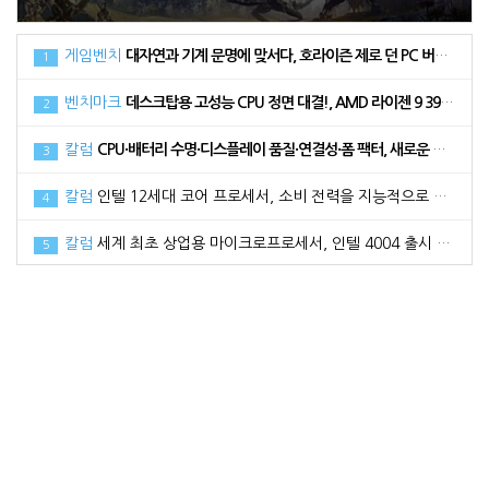
게임벤치
대자연과 기계 문명에 맞서다, 호라이즌 제로 던 PC 버전 벤치마크
1
벤치마크
데스크탑용 고성능 CPU 정면 대결!, AMD 라이젠 9 3900XT vs 인텔 코어 i9 10900K
2
칼럼
CPU·배터리 수명·디스플레이 품질·연결성·폼 팩터, 새로운 노트북 구매 시 고려해야 할 5가지 요소
3
칼럼
인텔 12세대 코어 프로세서, 소비 전력을 지능적으로 활용하는 방법
4
칼럼
세계 최초 상업용 마이크로프로세서, 인텔 4004 출시 50주년
5