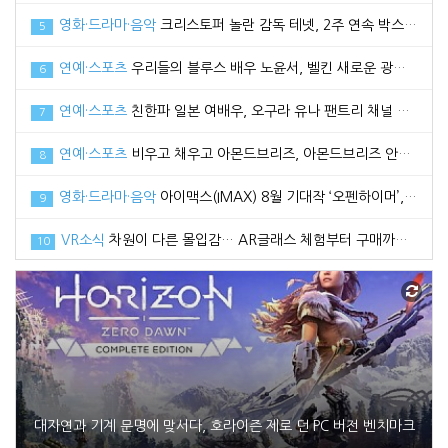
영화·드라마·음악
크리스토퍼 놀란 감독 테넷, 2주 연속 박스오피스 1위로 100만 관객 돌파
5
연예·스포츠
우리들의 블루스 배우 노윤서, 벨킨 새로운 광고 모델로 선정
6
연예·스포츠
친한파 일본 여배우, 오구라 유나 팬트리 채널 공식 오픈
7
연예·스포츠
비우고 채우고 아몬드브리즈, 아몬드브리즈 안보현과 함께한 2021 광고 영상 공개
8
영화·드라마·음악
아이맥스(IMAX) 8월 기대작 ‘오펜하이머’, 관전 포인트3 공개
9
VR소식
차원이 다른 몰입감… AR글래스 체험부터 구매까지 한번에, 엑스리얼 현대백화점 중동점 팝업스토어 오픈
10
대자연과 기계 문명에 맞서다, 호라이즌 제로 던 PC 버전 벤치마크