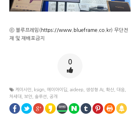
ⓒ 블루프레임(
https://www.blueframe.co.kr
) 무단전
재 및 재배포금지
0
케이사인
,
ksign
,
에이아이딥
,
aideep
,
생성형 AI
,
확산
,
대응
,
차세대
,
보안
,
솔루션
,
공개