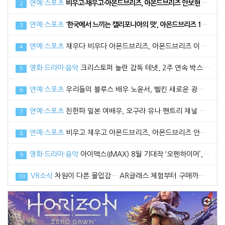
연예·스포츠
비우고·채우고·아몬드브리즈, 아몬드브리즈 안보현 광고 메이킹 필름 공개
2
연예·스포츠
‘한국에서 느끼는 캘리포니아의 맛’, 아몬드브리즈 17일 라치카 가비와 함께 라이브방송 진행
3
연예·스포츠
채우다 비우다 아몬드브리즈, 아몬드브리즈 이다희와 함께한 광고 메이킹 필름 공개
4
영화·드라마·음악
크리스토퍼 놀란 감독 테넷, 2주 연속 박스오피스 1위로 100만 관객 돌파
5
연예·스포츠
우리들의 블루스 배우 노윤서, 벨킨 새로운 광고 모델로 선정
6
연예·스포츠
친한파 일본 여배우, 오구라 유나 팬트리 채널 공식 오픈
7
연예·스포츠
비우고 채우고 아몬드브리즈, 아몬드브리즈 안보현과 함께한 2021 광고 영상 공개
8
영화·드라마·음악
아이맥스(IMAX) 8월 기대작 ‘오펜하이머’, 관전 포인트3 공개
9
VR소식
차원이 다른 몰입감… AR글래스 체험부터 구매까지 한번에, 엑스리얼 현대백화점 중동점 팝업스토어 오픈
10