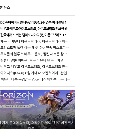
본 뉴스
DC 슈퍼히어로 원더우먼 1984, 2주 연속 예매 순위 1위로 34만 관객 동원
비우고·채우고·아몬드브리즈, 아몬드브리즈 안보현 광고 메이킹 필름 공개
‘한국에서 느끼는 캘리포니아의 맛’, 아몬드브리즈 17일 라치카 가비와 함께 라이브방송 진행
채우다 비우다 아몬드브리즈, 아몬드브리즈 이다희와 함께한 광고 메이킹 필름 공개
크리스토퍼 놀란 감독 테넷, 2주 연속 박스오피스 1위로 100만 관객 돌파
우리들의 블루스 배우 노윤서, 벨킨 새로운 광고 모델로 선정
친한파 일본 여배우, 오구라 유나 팬트리 채널 공식 오픈
비우고 채우고 아몬드브리즈, 아몬드브리즈 안보현과 함께한 2021 광고 영상 공개
아이맥스(IMAX) 8월 기대작 ‘오펜하이머’, 관전 포인트3 공개
차원이 다른 몰입감… AR글래스 체험부터 구매까지 한번에, 엑스리얼 현대백화점 중동점 팝업스토어 오픈
 기계 문명에 맞서다, 호라이즌 제로 던 PC 버전 벤치
마크