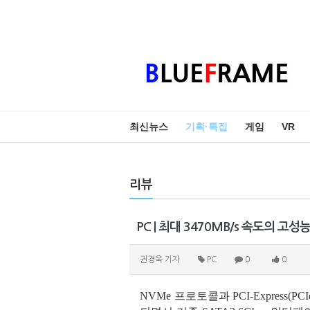
최신뉴스
기획·특집
게임
VR
리뷰
PC | 최대 3470MB/s 속도의 고성능 S
권경욱 기자
PC
0
0
NVMe 프로토콜과 PCI-Express(