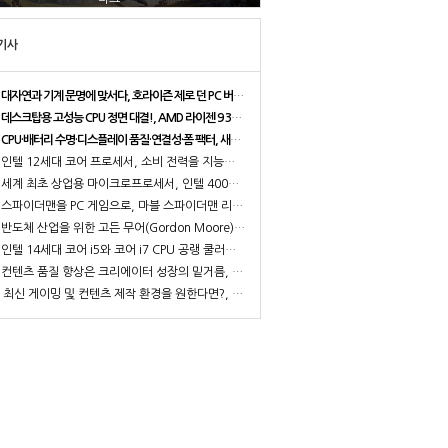
기사
대자연과 기계 문명에 맞서다, 호라이즌 제로 던 PC 버전 벤치마크
데스크탑용 고성능 CPU 정면 대결!, AMD 라이젠 9 3900XT vs 인텔 코어 i9 10900K
CPU·배터리 수명·디스플레이 품질·연결성·폼 팩터, 새로운 노트북 구매 시 고려해야 할 5가지 요소
인텔 12세대 코어 프로세서, 소비 전력을 지능적으로 활용하는 방법
세계 최초 상업용 마이크로프로세서, 인텔 4004 출시 50주년
스파이더맨을 PC 게임으로, 마블 스파이더맨 리마스터 PC 버전 벤치마크
반도체 산업을 위한 고든 무어(Gordon Moore)의 황금률, 무어의 법칙의 과거와 현재 그리고 미래
인텔 14세대 코어 i5와 코어 i7 CPU 공랭 쿨러로, 온도와 성능 잡는 효율적인 PC 구성은?
컨텐츠 품질 향상은 크리에이터 성장의 밑거름, 인텔 14세대 코어 프로세서 크리에이터 PC
최신 게이밍 및 컨텐츠 제작 환경을 원한다면?, 인텔 14세대 코어 i7 시리즈